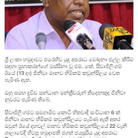
ශ්‍රී ලංකා හමුදාවට එරෙහිව යුද අපරාධ චෝදනා එල්ල කිරීම
සඳහා ප්‍රභාකරන්ගේ මස්‌සිනා වූ එම්. කේ. සිවාජිලිංගම්
ඊයේ (13 දා) ජිනීවා මානව හිමිකම් කවුන්සිලය වෙත
පැමිණ ඇත.
ඔහු සමඟ ද්‍රවිඩ සන්ධාන මන්ත්‍රීවරුන් තිදෙනකුද ජිනීවා
නුවරට පැමිණ තිබේ.
සිවාජිලිංගම්ට සමගාමීව කොටි හිතවාදි සංවිධාන 6 ක්‌
ජිනීවා මානව හිමිකම් කවුන්සිලයට පැමිණ ඇති අතර
ඔවුන් ඊයේ දහවල් මානව හිමිකම් කවුන්සිලයේ 22 වැනි
ශාලාවේදී හිටපු හමුදාපති ජගත් ජයසූරිය යුද අපරාධ