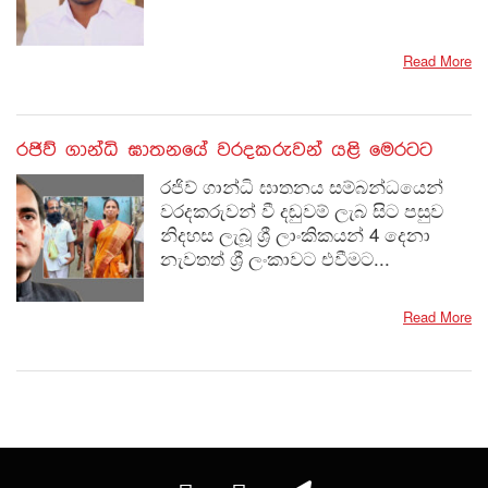
Read More
රජිව් ගාන්ධි ඝාතනයේ වරදකරුවන් යළි මෙරටට
රජිව් ගාන්ධි ඝාතනය සම්බන්ධයෙන්
වරදකරුවන් වී දඬුවම් ලැබ සිට පසුව
නිදහස ලැබූ ශ්‍රී ලාංකිකයන් 4 දෙනා
නැවතත් ශ්‍රී ලංකාවට එවීමට...
Read More