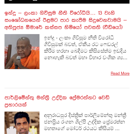
​ඉන්දු – ලංකා ගිවිසුම නීති විරෝධියි… 13 වැනි
සංශෝධනයෙන් ඊළමට පාර කැපීම සිදුවෙනවාමයි –
අතිපූජ්‍ය ඕමාරේ කස්සප හිමියෝ පවසති (වීඩියෝ)
ඉන්දු - ලංකා ගිවිසුම නීති විරෝධී
ගිවිසුමක් බවත්, ඒකීය රට ෆෙඩරල්
කිරීම හරහා බෙදීමට කිසිසේත්ම ඉඩදිය
නොහැකි බවත් මහා විහාර වංශික ශ්‍ය...
Read More
පාර්ලිමේන්තු මන්ත්‍රී උද්දික ප්‍රේමරත්නට වෙඩි
ප්‍රහාරයක්
අනුරාධපුර දිස්ත්‍රික් පාර්ලිමේන්තු මන්ත්‍රී
ජනප්‍රිය රංගන ශිල්පී උද්දික ප්‍රේමරත්න
මහතාගේ මෝටර් රථයට කිසියම් ...