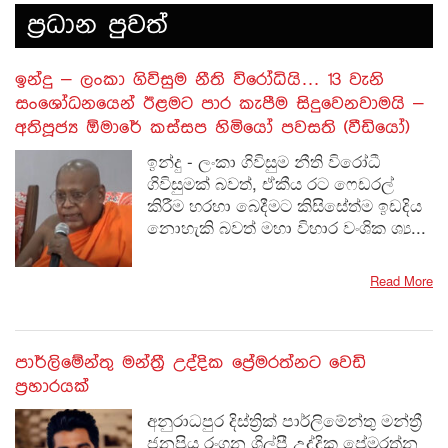
ප‍්‍රධාන පුවත්
​ඉන්දු – ලංකා ගිවිසුම නීති විරෝධියි… 13 වැනි
සංශෝධනයෙන් ඊළමට පාර කැපීම සිදුවෙනවාමයි –
අතිපූජ්‍ය ඕමාරේ කස්සප හිමියෝ පවසති (වීඩියෝ)
ඉන්දු - ලංකා ගිවිසුම නීති විරෝධී
ගිවිසුමක් බවත්, ඒකීය රට ෆෙඩරල්
කිරීම හරහා බෙදීමට කිසිසේත්ම ඉඩදිය
නොහැකි බවත් මහා විහාර වංශික ශ්‍ය...
Read More
පාර්ලිමේන්තු මන්ත්‍රී උද්දික ප්‍රේමරත්නට වෙඩි
ප්‍රහාරයක්
අනුරාධපුර දිස්ත්‍රික් පාර්ලිමේන්තු මන්ත්‍රී
ජනප්‍රිය රංගන ශිල්පී උද්දික ප්‍රේමරත්න