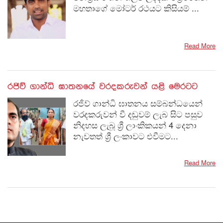
මහතාගේ මෝටර් රථයට කිසියම් ...
Read More
රජිව් ගාන්ධි ඝාතනයේ වරදකරුවන් යළි මෙරටට
රජිව් ගාන්ධි ඝාතනය සම්බන්ධයෙන්
වරදකරුවන් වී දඬුවම් ලැබ සිට පසුව
නිදහස ලැබූ ශ්‍රී ලාංකිකයන් 4 දෙනා
නැවතත් ශ්‍රී ලංකාවට එවීමට...
Read More