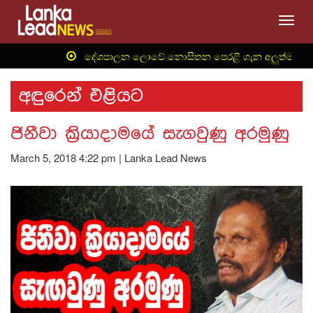
Toggl
‍ දේශපාලන ලොවේ නොසිතන පෙරළි ගැන අලුත්ම තොරතුර
අඳුරෙන් එළියට
ජිනීවා ක්‍රියාදාමයේ සැගවුණු අරමුණු
March 5, 2018 4:22 pm | Lanka Lead News