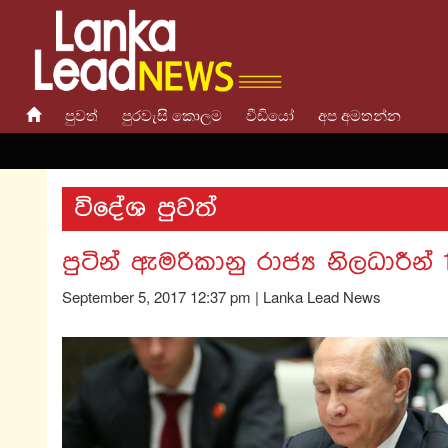
පුවත්
පුරවැසි කොලම
වීඩියෝ
අප අමතන්න
විදේශ පුවත්
පුටින් ඇමරිකානු රාජ්‍ය නිලධාරීන්
September 5, 2017 12:37 pm | Lanka Lead News