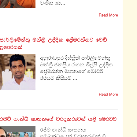
වංශික ශ්‍ය...
Read More
පාර්ලිමේන්තු මන්ත්‍රී උද්දික ප්‍රේමරත්නට වෙඩි
ප්‍රහාරයක්
අනුරාධපුර දිස්ත්‍රික් පාර්ලිමේන්තු
මන්ත්‍රී ජනප්‍රිය රංගන ශිල්පී උද්දික
ප්‍රේමරත්න මහතාගේ මෝටර්
රථයට කිසියම් ...
Read More
රජිව් ගාන්ධි ඝාතනයේ වරදකරුවන් යළි මෙරටට
රජිව් ගාන්ධි ඝාතනය
සම්බන්ධයෙන් වරදකරුවන් වී