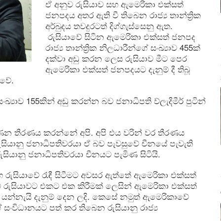
ඒ අනුව රුසියාව සහ ඇමෙරිකා එක්සත්
ජනපදය අතර ඇති වී තිබෙන රාජ්‍ය තාන්ත්‍රික
අර්බුදය තවදුරටත් දිග්ගැස්සෙනු ඇත.
රුසියාවේ සිටින ඇමෙරිකා එක්සත් ජනපද
රාජ්‍ය තාන්ත්‍රික නිලධාරීන්ගේ සංඛ්‍යාව 455ක්
දක්වා අඩු කරන ලෙස රුසියාව මීට පෙර
ඇමෙරිකා එක්සත් ජනපදයට දැනුම් දී තිබූ
 වේ.
 සංඛ්‍යාව 155කින් අඩු කරන්න බව ජනාධිපති ව්ලැදිමීර් පුටින්
න් ගණන තීරණය කරන්නේ අපි. අපි එය වරින් වර තීරණය
රුසියානු ජනාධිපතිවරයා ඒ බව පැවසුවේ චීනයේ පැවැති
ා රුසියානු ජනාධිපතිවරයා චීනයට පැමිණ සිටියි.
රුසියාවේ රැඳී සිටීමට අවසර ඇත්තේ ඇමෙරිකා එක්සත්
ම රුසියාවට එකට එක කිරීමක් ලෙසින් ඇමෙරිකා එක්සත්
ිටව යන්නැයි දැනුම් දෙන ලදි. කෙසේ නමුත් ඇමෙරිකාවේ
්ගේ සංවිධානයට පත් කර තිබෙන රුසියානු රාජ්‍ය