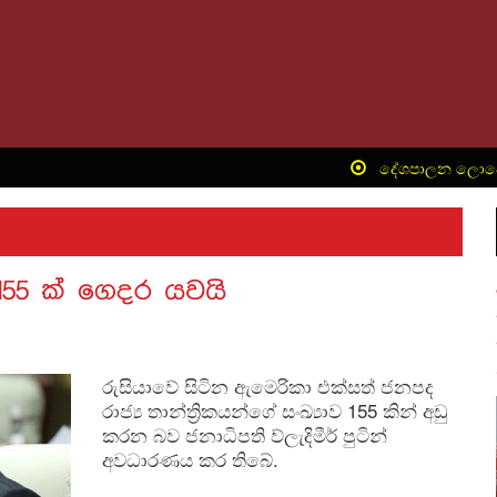
‍ දේශපාලන ලොවේ නො
 155 ක් ගෙදර යවයි
රුසියාවේ සිටින ඇමෙරිකා එක්සත් ජනපද
රාජ්‍ය තාන්ත්‍රිකයන්ගේ සංඛ්‍යාව 155 කින් අඩු
කරන බව ජනාධිපති ව්ලැදිමීර් පුටින්
අවධාරණය කර තිබේ.