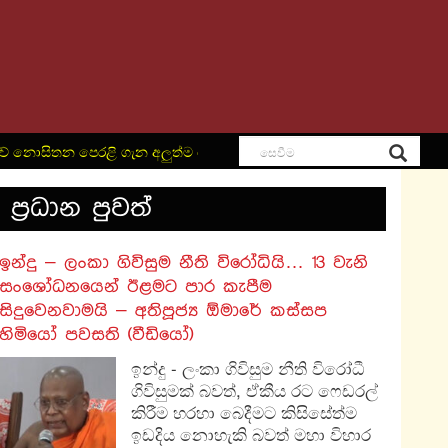
සිතන පෙරළි ගැන අලුත්ම තොරතුරු දැනගන්න පිවිසෙන්න – Lanka Lea
ප‍්‍රධාන පුවත්
​ඉන්දු – ලංකා ගිවිසුම නීති විරෝධියි… 13 වැනි
සංශෝධනයෙන් ඊළමට පාර කැපීම
සිදුවෙනවාමයි – අතිපූජ්‍ය ඕමාරේ කස්සප
හිමියෝ පවසති (වීඩියෝ)
ඉන්දු - ලංකා ගිවිසුම නීති විරෝධී
ගිවිසුමක් බවත්, ඒකීය රට ෆෙඩරල්
කිරීම හරහා බෙදීමට කිසිසේත්ම
ඉඩදිය නොහැකි බවත් මහා විහාර