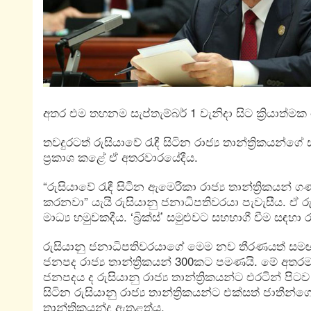
අතර එම තහනම සැප්තැම්බර් 1 වැනිදා සිට ක්‍රියාත්මක
තවදුරටත් රුසියාවේ රැඳී සිටින රාජ්‍ය තාන්ත්‍රිකයන්ගේ
ප්‍රකාශ කළේ ඒ අතරවාරයේදීය.
“රුසියාවේ රැඳී සිටින ඇමෙරිකා රාජ්‍ය තාන්ත්‍රිකය
කරනවා” යැයි රුසියානු ජනාධිපතිවරයා පැවැසීය. ඒ 
මාධ්‍ය හමුවකදීය. ‘බ්‍රික්ස්’ සමුළුවට සහභාගී වීම සඳහ
රුසියානු ජනාධිපතිවරයාගේ මෙම නව තීරණයත් සමඟ 
ජනපද රාජ්‍ය තාන්ත්‍රිකයන් 300කට පමණයි. මේ අතර
ජනපදය ද රුසියානු රාජ්‍ය තාන්ත්‍රිකයන්ට එරටින් ප
සිටින රුසියානු රාජ්‍ය තාන්ත්‍රිකයන්ට එක්සත් ජාතීන
තාන්ත්‍රිකයන්ද ඇතුළත්ය.