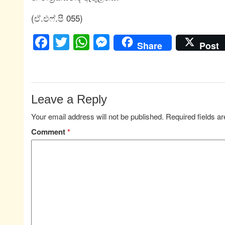
(ඒ.එෆ්.පී 055)
Facebook
Twitter
WhatsApp
Messenger
Share
Post
Leave a Reply
Your email address will not be published.
Required fields 
Comment
*