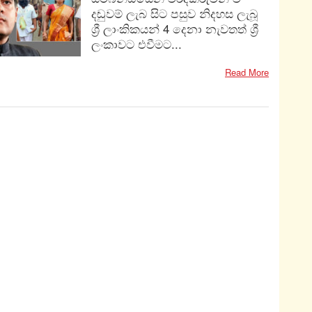
දඬුවම් ලැබ සිට පසුව නිදහස ලැබූ
ශ්‍රී ලාංකිකයන් 4 දෙනා නැවතත් ශ්‍රී
ලංකාවට එවීමට...
Read More