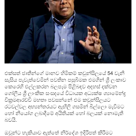
එක්සත් ජාතීන්ගේ මානව හිමිකම් කවුන්සිලයේ 54 වැනි
සැසිය පැවැත්වෙමින් පවතින පසුබිමක එමගින් ශ්‍රී ලංකාව
කෙරෙහි එල්ලකරන බලපෑම පිළිබඳව අදහස් දක්වන
ගෝලීය ශ්‍රී ලාංකික සංසදයේ විධායක අධ්‍යක්ෂ ශ්‍යාමේන්ද්‍ර
වික්‍රමආරච්චි මහතා පවසන්නේ එම කවුන්සිලයට
රටවල්වල අභ්‍යන්තරයට ඇඟිලි ගසමින් බිල්ලො මැවීමට
හෝ නියෝග ලබාදීමේ අයිතියක් හෝ බලයක් නොමැති
බවයි.
ඔවුන්ට හැකියාව ඇත්තේ නිර්දේශ ඉදිරිපත් කිරීමට