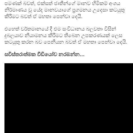
පමණක් බවත්, එක්සත් ජාතීන්ගේ මානව හිමිකම් අංශය
නිර්මාණය වූ යේද මානවයාගේ ප්‍රගමනය උදෙසා කටයුතු
කිරීමට බවත් ඒ මහතා පෙන්වා දෙයි.
එහෙත් වර්තමානයේ දී එම සංවිධානය බලවතා විසින්
දුබලයාව නියාමනය කිරීමට තිබෙන උපකරණයක් ලෙස
කටයුතු කරන බව පෙනීයන බවත් ඒ මහතා පෙන්වා දෙයි.
සවිස්තරාත්මක වීඩියෝව නරඹන්න…