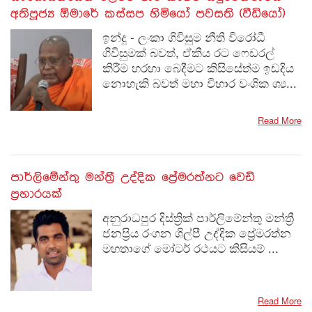
අතිපූජ්‍ය ඕමාරේ කස්සප හිමියෝ පවසති (වීඩියෝ)
ඉන්දු - ලංකා ගිවිසුම නීති විරෝධී
ගිවිසුමක් බවත්, ඒකීය රට ෆෙඩරල්
කිරීම හරහා බෙදීමට කිසිසේත්ම ඉඩදිය
නොහැකි බවත් මහා විහාර වංශික ශ්‍ය...
Read More
පාර්ලිමේන්තු මන්ත්‍රී උද්දික ප්‍රේමරත්නට වෙඩි
ප්‍රහාරයක්
අනුරාධපුර දිස්ත්‍රික් පාර්ලිමේන්තු මන්ත්‍රී
ජනප්‍රිය රංගන ශිල්පී උද්දික ප්‍රේමරත්න
මහතාගේ මෝටර් රථයට කිසියම් ...
Read More