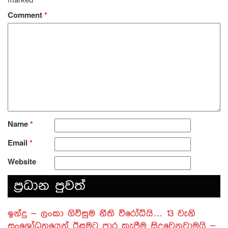
Comment
*
Name
*
Email
*
Website
ප‍්‍රධාන පුවත්
​ඉන්දු – ලංකා ගිවිසුම නීති විරෝධියි… 13 වැනි
සංශෝධනයෙන් ඊළමට පාර කැපීම සිදුවෙනවාමයි –