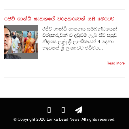
රජිව් ගාන්ධි ඝාතනයේ වරදකරුවන් යළි මෙරටට
රජිව් ගාන්ධි ඝාතනය සම්බන්ධයෙන්
වරදකරුවන් වී දඬුවම් ලැබ සිට පසුව
නිදහස ලැබූ ශ්‍රී ලාංකිකයන් 4 දෙනා
නැවතත් ශ්‍රී ලංකාවට එවීමට...
Read More
© Copyright
2026 Lanka Lead News. All rights reserved.