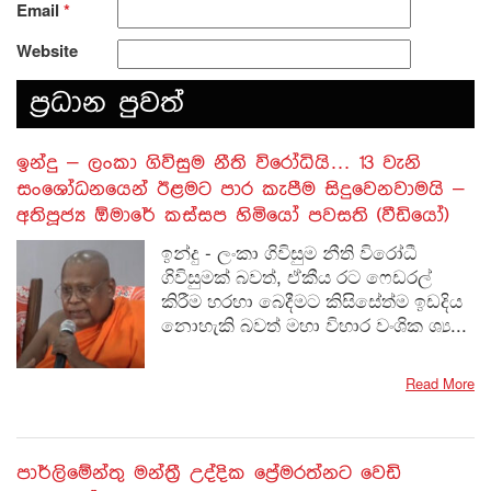
Email
*
Website
ප‍්‍රධාන පුවත්
​ඉන්දු – ලංකා ගිවිසුම නීති විරෝධියි… 13 වැනි
සංශෝධනයෙන් ඊළමට පාර කැපීම සිදුවෙනවාමයි –
අතිපූජ්‍ය ඕමාරේ කස්සප හිමියෝ පවසති (වීඩියෝ)
ඉන්දු - ලංකා ගිවිසුම නීති විරෝධී
ගිවිසුමක් බවත්, ඒකීය රට ෆෙඩරල්
කිරීම හරහා බෙදීමට කිසිසේත්ම ඉඩදිය
නොහැකි බවත් මහා විහාර වංශික ශ්‍ය...
Read More
පාර්ලිමේන්තු මන්ත්‍රී උද්දික ප්‍රේමරත්නට වෙඩි