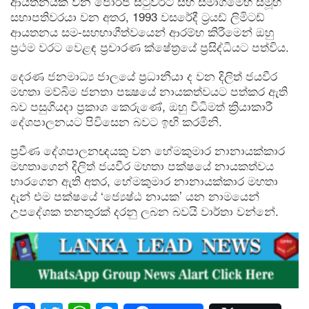
ආයතනයක් වන ජෝර්ජ් ස්ටුවර්ට් සහ සමාගමෙහි සමූහ
සභාපතිවරයා වන අතර, 1993 වසරේදී ට්‍රයඩ් ලිමිටඩ්
ආයතනය සම-සහභාගීත්වයෙන් ආරම්භ කිරීමෙන් ඔහු
ප්‍රථම වරට වෙළඳ ප්‍රචාරණ ක්ෂේත්‍රයේ ප්‍රසිද්ධියට පත්විය.
දෙරණ ජනමාධ්‍ය ජාලයේ ප්‍රධානීයා ද වන දිලිත් ජයවීර
මහතා මව්බිම ජනතා පක්‍ෂයේ නායකත්වයට පත්කර ඇති
බව පසුගියදා ප්‍රකාශ කෙරුණේ, ඔහු විධිමත් ක්‍රියාකාරී
දේශපාලනයට පිවිසෙන බවට ඉඟි කරමිනි.
ප්‍රවීණ දේශපාලනඥයකු වන හේමකුමාර නානායක්කාර
මහතාගෙන් දිලිත් ජයවීර මහතා පක්ෂයේ නායකත්වය
භාරගෙන ඇති අතර, හේමකුමාර නානායක්කාර මහතා
දැන් එම පක්ෂයේ ‘ජ්‍යෙෂ්ඨ නායක’ යන නාමයෙන්
උපදේශක තනතුරක් දරනු ලබන බවයි වාර්තා වන්නේ.