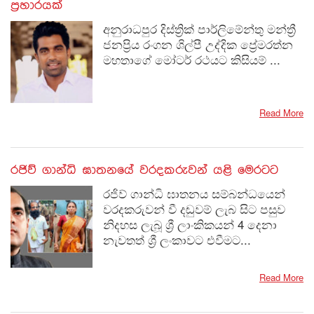
ප්‍රහාරයක්
අනුරාධපුර දිස්ත්‍රික් පාර්ලිමේන්තු මන්ත්‍රී
ජනප්‍රිය රංගන ශිල්පී උද්දික ප්‍රේමරත්න
මහතාගේ මෝටර් රථයට කිසියම් ...
Read More
රජිව් ගාන්ධි ඝාතනයේ වරදකරුවන් යළි මෙරටට
රජිව් ගාන්ධි ඝාතනය සම්බන්ධයෙන්
වරදකරුවන් වී දඬුවම් ලැබ සිට පසුව
නිදහස ලැබූ ශ්‍රී ලාංකිකයන් 4 දෙනා
නැවතත් ශ්‍රී ලංකාවට එවීමට...
Read More