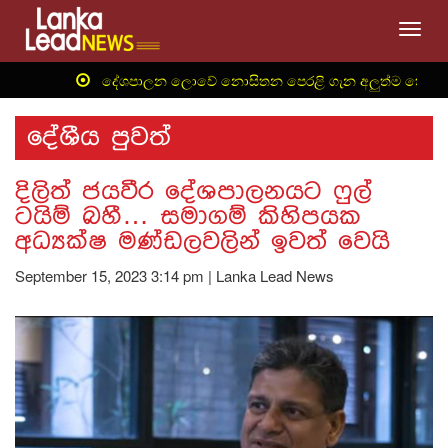
Toggl
‍ දේශපාලන ලොවේ නොසිතන පෙරළි ගැන අලුත්ම තොරතුරු ද
දේශීය පුවත්
දිලිත් ජයවීර දේශපාලනයට ෆුල්
ටයිම් බහී… සමාගම් කිහිපයක
අධ්‍යක්ෂ මණ්ඩලවලින් ඉවත් වෙයි
September 15, 2023 3:14 pm | Lanka Lead News