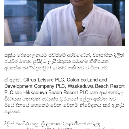
සක්‍රිය දේශපාලනයට පිවිසීමේ අරමුණෙන්, ව්‍යාපාරික දිලිත්
ජයවීර මහතා ප්‍රසිද්ධ ලැයිස්තුගත සමාගම් කිහිපයක
අධ්‍යක්ෂ මණ්ඩලවලින් ඉවත්ව ඇති බව වාර්තා වේ.
ඒ අනුව, Citrus Leisure PLC, Colombo Land and
Development Company PLC, Waskaduwa Beach Resort
PLC සහ Hikkaduwa Beach Resort PLC යන ආයතනවල
විධායක නොවන අධ්‍යක්ෂ ධූරයෙන් ඉල්ලා අස්වන බව
ඊයේ දිනයේ හෙතෙම වෙන වෙනම නිවේදනය කර ඇතැයි
පැවසේ.
දිලිත් ජයවීර යනු, ශ්‍රී ලංකාවේ පැරණිතම වෙළඳ