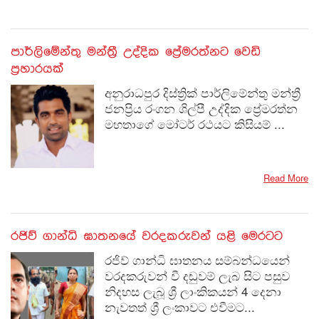
පාර්ලිමේන්තු මන්ත්‍රී උද්දික ප්‍රේමරත්නට වෙඩි
ප්‍රහාරයක්
අනුරාධපුර දිස්ත්‍රික් පාර්ලිමේන්තු මන්ත්‍රී
ජනප්‍රිය රංගන ශිල්පී උද්දික ප්‍රේමරත්න
මහතාගේ මෝටර් රථයට කිසියම් ...
Read More
රජිව් ගාන්ධි ඝාතනයේ වරදකරුවන් යළි මෙරටට
රජිව් ගාන්ධි ඝාතනය සම්බන්ධයෙන්
වරදකරුවන් වී දඬුවම් ලැබ සිට පසුව
නිදහස ලැබූ ශ්‍රී ලාංකිකයන් 4 දෙනා
නැවතත් ශ්‍රී ලංකාවට එවීමට...