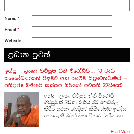
Name
*
Email
*
Website
ප‍්‍රධාන පුවත්
​ඉන්දු – ලංකා ගිවිසුම නීති විරෝධියි… 13 වැනි
සංශෝධනයෙන් ඊළමට පාර කැපීම සිදුවෙනවාමයි –
අතිපූජ්‍ය ඕමාරේ කස්සප හිමියෝ පවසති (වීඩියෝ)
ඉන්දු - ලංකා ගිවිසුම නීති විරෝධී
ගිවිසුමක් බවත්, ඒකීය රට ෆෙඩරල්
කිරීම හරහා බෙදීමට කිසිසේත්ම ඉඩදිය
නොහැකි බවත් මහා විහාර වංශික ශ්‍ය...
Read More