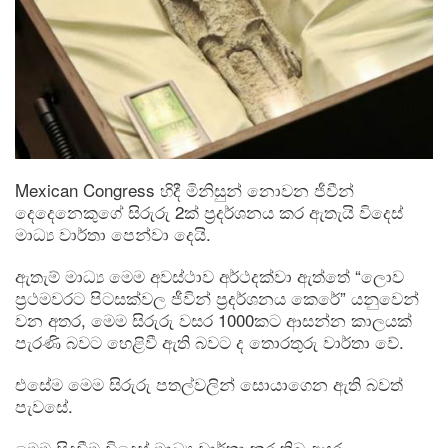
Mexican Congress හිදී මිනිසුන් නොවන ජීවීන්
දෙදෙනෙකුගේ සිරුරු 2ක් ප්‍රදර්ශනය කර ඇතැයි විදෙස්
මාධ්‍ය වාර්තා පෙන්වා දෙයි.
ඇතැම් මාධ්‍ය මෙම අවස්ථාව අර්ථදක්වා ඇත්තේ “ලොව
ප්‍රථමවරට පිටසක්වල ජීවින් ප්‍රදර්ශනය කෙරේ” යනුවෙන්
වන අතර, මෙම සිරුරු වසර 1000කට ආසන්න කාලයක්
පැරණි බවට හෙළිවී ඇති බවට ද තොරතුරු වාර්තා වේ.
එසේම මෙම සිරුරු පතල්වලින් සොයාගෙන ඇති බවත්
පැවසේ.
මෙම සිදුවීම විදෙස් මාධ්‍ය වාර්තා කර තිබූ අයුරු…