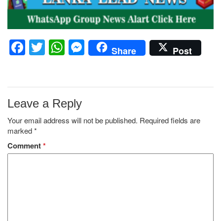
Facebook
Twitter
WhatsApp
Messenger
Share
Post
Leave a Reply
Your email address will not be published.
Required fields are
marked
*
Comment
*