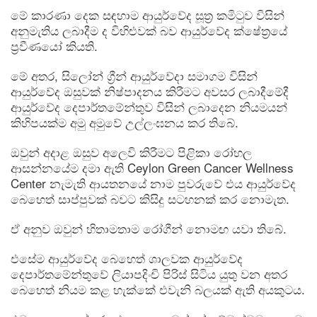
මේ කාරණා දෙක සඳහාම ආයුර්වේද සූත්‍ර කමිටුව විසින්
අනුමැතිය ලබාදීම ද විහිළුවක් බව ආයුර්වේද ක්‌ෂේත්‍රයේ
ප්‍රවීණයෝ කියති.
මේ අතර, සිලෝන් ග්‍රීන් ආයුර්වේදා සමාගම විසින්
ආයුර්වේද ඔසුවක් නිෂ්පාදනය කිරීමට අවසර ලබාදීමේදී
ආයුර්වේද දෙපාර්තමේන්තුව විසින් ලබාදෙන නියමයන්
කිහිපයක්ම අමු අමුවේ උල්ලංඝනය කර තිබේ.
ඔවුන් අදාළ ඔසුව අලෙවි කිරීමට පිළිකා රෝහල
ආසන්නයේම දමා ඇති Ceylon Green Cancer Wellness
Center නැමැති ආයතනයේ නාම පුවරුවේ එය ආයුර්වේද
බෙහෙත් සාප්පුවක් බවට කිසිදු සටහනක් කර නොමැත.
ඒ අනුව ඔවුන් හිතාමතාම රෝගීන් නොමඟ යවා තිබේ.
එසේම ආයුර්වේද බෙහෙත් ශාලවක ආයුර්වේද
දෙපාර්තමේන්තුවේ ලියාපදිංචි පිරිස් සිටිය යුතු වන අතර
බෙහෙත් නියම කළ හැක්කේ එවැනි බලයක් ඇති අයකුටය.