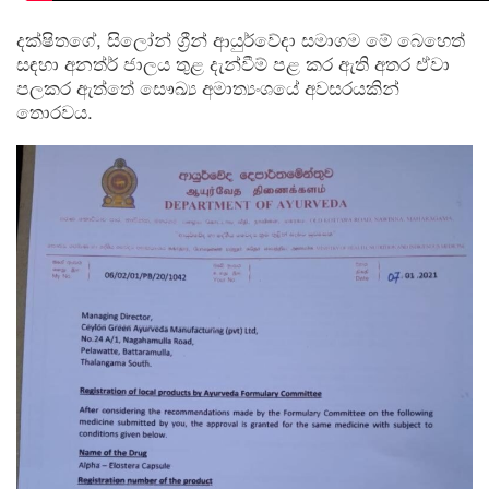
දක්ෂිතගේ, සිලෝන් ග්‍රීන් ආයුර්වේදා සමාගම මේ බෙහෙත්
සඳහා අනත්ර් ජාලය තුළ දැන්වීම් පළ කර ඇති අතර ඒවා
පලකර ඇත්තේ සෞඛ්‍ය අමාත්‍යංශයේ අවසරයකින්
තොරවය.