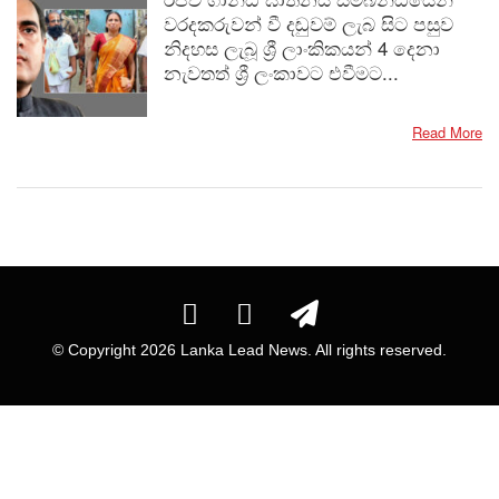
වරදකරුවන් වී දඬුවම් ලැබ සිට පසුව
නිදහස ලැබූ ශ්‍රී ලාංකිකයන් 4 දෙනා
නැවතත් ශ්‍රී ලංකාවට එවීමට...
Read More
© Copyright
2026 Lanka Lead News. All rights reserved.