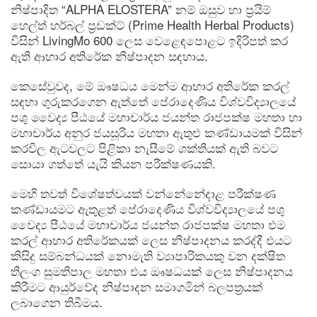
නිෂ්පාදිත “ALPHA ELOSTERA” නම් ඔසුව හා ප්‍රයිම්
හෙල්ත් හර්බල් ප්‍රඩක්ට් (Prime Health Herbal Products)
විසින් LivingMo 600 ලෙස වෙළ‍ෙඳපොළට ඉදිරිපත් කර
ඇති ආහාර අතිරේක නිෂ්පාදන සඳහාය.
කෙසේවුවද, මේ ඖෂධය මෙන්ම ආහාර අතිරේක කරල්
සඳහා ගුරුකරගෙන ඇත්තේ පේරාදෙණිය විශ්වවිද්‍යාලයේ
පශු වෛද්‍ය පීඨයේ මහාචාර්ය ජයන්ත රාජපක්ෂ මහතා හා
මහාචාර්ය අනුර ජයසූරිය මහතා ඇතුළු කණ්ඩායමක් විසින්
කරවිල ඇටවලට පිළිකා නැසීමේ ශක්තියක් ඇති බවට
සොයා ගත්තේ යැයි කියන පරීක්ෂණයකි.
මෙහි තවත් විශේෂත්වයක් වන්නේනේදාළ පරීක්ෂණ
කණ්ඩායමට ඇතුළත් පේරාදෙණිය විශ්වවිද්‍යාලයේ පශු
වෛද්‍ය පීඨයේ මහාචාර්ය ජයන්ත රාජපක්ෂ මහතා එම
කරල් ආහාර අතිරේකයක් ලෙස නිෂ්පාදනය කරද්දී එයට
කිසිදු සම්බන්ධයක් නොමැති ව්‍යාපාරිකයකු වන දක්ෂිත
තිලංග සුමතිපාල මහතා එය ඖෂධයක් ලෙස නිෂ්පාදනය
කිරීමට ආයුර්වේද නිෂ්පාදන සමාගමින් බලපත්‍රයක්
ලබාගෙන තිබීමය.