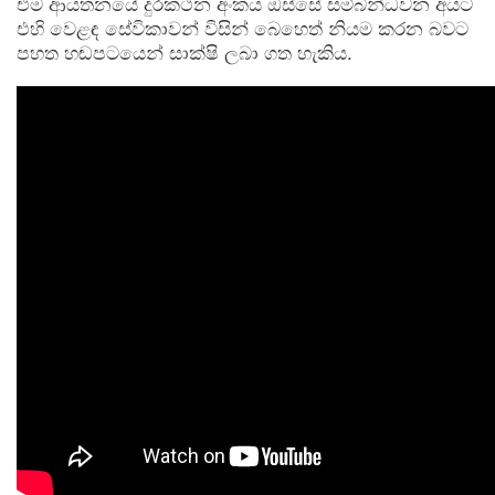
එම ආයතනයේ දුරකථන අංකය ඔස්සේ සම්බන්ධවන අයට
එහි වෙළඳ සේවිකාවන් විසින් බෙහෙත් නියම කරන බවට
පහත හඬපටයෙන් සාක්ෂි ලබා ගත හැකිය.