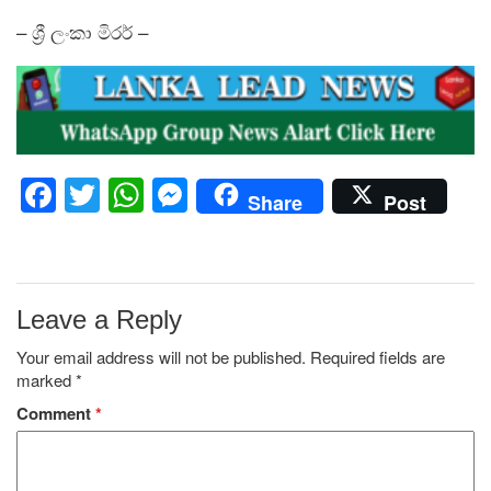
– ශ්‍රී ලංකා මිරර් –
Facebook
Twitter
WhatsApp
Messenger
Share
Post
Leave a Reply
Your email address will not be published.
Required fields are
marked
*
Comment
*