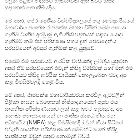
වලින් පිළිකා නැසීමට හැකියාවක් ඇති බවට කිසිදු
සඳහනක් නොතිබියදීය.
මේ අතර, පේරාදෙණිය විශ්වවිද්‍යාලයේ පශු වෛද්‍ය පීඨයේ
මහාචාර්ය ජයන්ත රාජපක්ෂ මහතා විසින් මෙම සොයා
ගැනීම වානිජ අරමුණු ඇති නිෂ්පාදනයක් සඳහා යොදා
ගැනීමට නම් එහි පරීක්ෂණ සහය දුන් පේරාදෙනිය
සරසවියෙන් අවසර ගැනීමක් කළ යුතුවේ.
එසේම එම සරසවියට ආර්ථික වාසියක්ද ලබාදිය යුතුවන
අතර ඒම සරසවියෙන් එවැනි කිසිදු විමසීමක් හෝ මින් එම
සරසවියට කිසිදු ආර්ථික වාසියක් නොලැබෙන බවද අප
කළ විමසීම්වලදී හෙළි විය.
මේ අතර, රාජපක්ෂ මහාචාර්යවරයා කරවිල ඇටවලින්
පිළිකා නසන බෙහෙතක් නිෂ්පාදනයෙන් පසුව එය
සායනික පරීක්ෂණයකට ලක් කළ බවට පැවසුවද, අප
සෞඛ්‍ය අමාත්‍යංශයෙන් හා ජාතික ඖෂධ නියාමන
අධිකාරිය (NMRA) කළ විමසීමකදී ඔවුන් කියා සිටියේ
එවැනි සායනික පරීක්ෂණයක් සම්බන්ධයෙන් කිසිදු
සාක්ෂියක් ඔවුන් සතුව නොමැති බවයි.