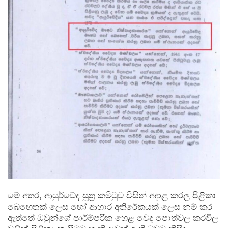
මේ අතර, ආයුර්වේද සූත්‍ර කමිටුව විසින් අදාළ කරල පිළිකා
බෙහෙතක් ලෙස හෝ ආහාර අතිරේකයක් ලෙස නම් කර
ඇත්තේ ඔවුන්ගේ පාර්ම්පරික හෙළ වෙද පොත්වල කරවිල