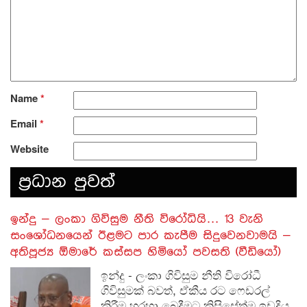
Name
*
Email
*
Website
ප‍්‍රධාන පුවත්
​ඉන්දු – ලංකා ගිවිසුම නීති විරෝධියි… 13 වැනි
සංශෝධනයෙන් ඊළමට පාර කැපීම සිදුවෙනවාමයි –
අතිපූජ්‍ය ඕමාරේ කස්සප හිමියෝ පවසති (වීඩියෝ)
ඉන්දු - ලංකා ගිවිසුම නීති විරෝධී
ගිවිසුමක් බවත්, ඒකීය රට ෆෙඩරල්
කිරීම හරහා බෙදීමට කිසිසේත්ම ඉඩදිය