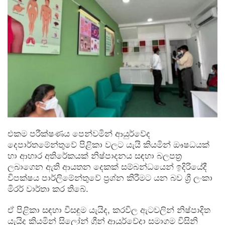
එකම පරීක්ෂණය පෙන්වමින් ආයුර්වේද
දෙපාර්තමේන්තුවේ පිළිකා වලට යැයි කියමින් ඖෂධයක්
හා ආහාර අතිරේකයක් නිෂ්පාදනය සඳහා බලපත්‍ර
ලබාගෙන ඇති ආයතන දෙකක් සම්බන්ධයෙන් ඉදිරියේදී
විපක්ෂය පාර්ලිමේන්තුවේ ප්‍රශ්න කිරීමට යන බව ශ්‍රී ලංකා
මිරර් වාර්තා කර තිබේ.
ඒ පිළිකා සඳහා විසඳුම යැයිද, කරවිල ඇටවලින් නිෂ්පාදිත
යැයිද කියමින් සිලෝන් ග්‍රීන් ආයුර්වේදා සමාගම විසිනි