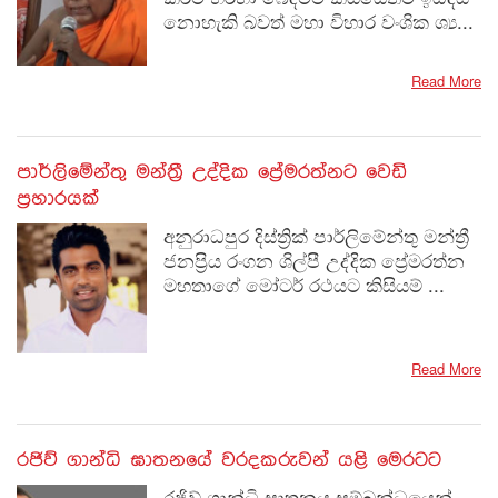
නොහැකි බවත් මහා විහාර වංශික ශ්‍ය...
Read More
පාර්ලිමේන්තු මන්ත්‍රී උද්දික ප්‍රේමරත්නට වෙඩි
ප්‍රහාරයක්
අනුරාධපුර දිස්ත්‍රික් පාර්ලිමේන්තු මන්ත්‍රී
ජනප්‍රිය රංගන ශිල්පී උද්දික ප්‍රේමරත්න
මහතාගේ මෝටර් රථයට කිසියම් ...
Read More
රජිව් ගාන්ධි ඝාතනයේ වරදකරුවන් යළි මෙරටට
රජිව් ගාන්ධි ඝාතනය සම්බන්ධයෙන්