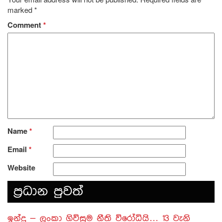
marked
*
Comment
*
Name
*
Email
*
Website
ප‍්‍රධාන පුවත්
​ඉන්දු – ලංකා ගිවිසුම නීති විරෝධියි… 13 වැනි