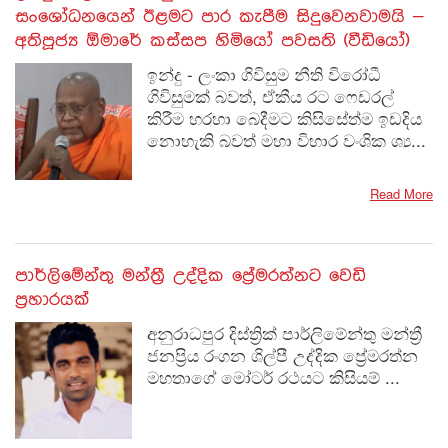
සංශෝධනයෙන් ඊළමට පාර කැපීම සිදුවෙනවාමයි –
අතිපූජ්‍ය ඕමාරේ කස්සප හිමියෝ පවසති (වීඩියෝ)
ඉන්දු - ලංකා ගිවිසුම නීති විරෝධී
ගිවිසුමක් බවත්, ඒකීය රට ෆෙඩරල්
කිරීම හරහා බෙදීමට කිසිසේත්ම ඉඩදිය
නොහැකි බවත් මහා විහාර වංශික ශ්‍ය...
Read More
පාර්ලිමේන්තු මන්ත්‍රී උද්දික ප්‍රේමරත්නට වෙඩි
ප්‍රහාරයක්
අනුරාධපුර දිස්ත්‍රික් පාර්ලිමේන්තු මන්ත්‍රී
ජනප්‍රිය රංගන ශිල්පී උද්දික ප්‍රේමරත්න
මහතාගේ මෝටර් රථයට කිසියම් ...