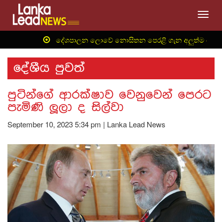
Toggl
‍ දේශපාලන ලොවේ නොසිතන පෙරළි ගැන අලුත්ම තොරතුරු 
දේශීය පුවත්
පුටින්ගේ ආරක්ෂාව වෙනුවෙන් පෙරට
පැමිණි ලූලා ද සිල්වා
September 10, 2023 5:34 pm | Lanka Lead News