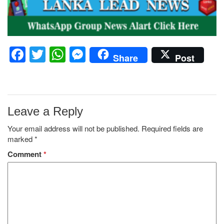
Facebook
Twitter
WhatsApp
Messenger
Share
Post
Leave a Reply
Your email address will not be published.
Required fields are
marked
*
Comment
*