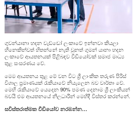
ගුවන්යානා හදන වැඩ්ඩෝ ලංකාවේ ඉන්නවා කියලා
හීනෙකින්වත් හිතන්නේ නැති වුනත් ගුමන් යානා හදන
ලංකාවේ ආයතනයක් පිළිබඳව වීඩියෝවක් සමාජ මාධ්‍ය
තුළ සංසරණය වේ.
මෙම ආයතනය තුළ මේ වන විට ශ්‍රී ලාංකික තරුණ පිරිස්
විශාල ප්‍රමාණයක් රැකියාවේ නියැලෙන බව වාර්තා වේ.
මෙහි රැකියාවේ යෙදෙන 90% පමණ දෙනාම ශ්‍රී ලාංකියන්
බවයි එම ආයතනයේ නිලධාරීන් මෙහිදී විස්තර කරන්නේ.
සවිස්තරාත්මක වීඩියෝව නරඹන්න…