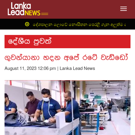
Toggl
‍ දේශපාලන ලොවේ නොසිතන පෙරළි ගැන අලුත්ම තොරතුරු 
දේශීය පුවත්
ගුවන්යානා හදන අපේ රටේ වැඩ්ඩෝ
August 11, 2023 12:06 pm | Lanka Lead News