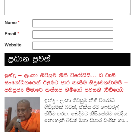
Name
*
Email
*
Website
ප‍්‍රධාන පුවත්
​ඉන්දු – ලංකා ගිවිසුම නීති විරෝධියි… 13 වැනි
සංශෝධනයෙන් ඊළමට පාර කැපීම සිදුවෙනවාමයි –
අතිපූජ්‍ය ඕමාරේ කස්සප හිමියෝ පවසති (වීඩියෝ)
ඉන්දු - ලංකා ගිවිසුම නීති විරෝධී
ගිවිසුමක් බවත්, ඒකීය රට ෆෙඩරල්
කිරීම හරහා බෙදීමට කිසිසේත්ම ඉඩදිය
නොහැකි බවත් මහා විහාර වංශික ශ්‍ය...