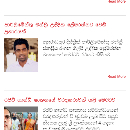
Read More
පාර්ලිමේන්තු මන්ත්‍රී උද්දික ප්‍රේමරත්නට වෙඩි
ප්‍රහාරයක්
අනුරාධපුර දිස්ත්‍රික් පාර්ලිමේන්තු මන්ත්‍රී
ජනප්‍රිය රංගන ශිල්පී උද්දික ප්‍රේමරත්න
මහතාගේ මෝටර් රථයට කිසියම් ...
Read More
රජිව් ගාන්ධි ඝාතනයේ වරදකරුවන් යළි මෙරටට
රජිව් ගාන්ධි ඝාතනය සම්බන්ධයෙන්
වරදකරුවන් වී දඬුවම් ලැබ සිට පසුව
නිදහස ලැබූ ශ්‍රී ලාංකිකයන් 4 දෙනා
නැවතත් ශ්‍රී ලංකාවට එවීමට...