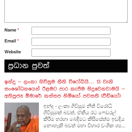
Name
*
Email
*
Website
ප‍්‍රධාන පුවත්
​ඉන්දු – ලංකා ගිවිසුම නීති විරෝධියි… 13 වැනි
සංශෝධනයෙන් ඊළමට පාර කැපීම සිදුවෙනවාමයි –
අතිපූජ්‍ය ඕමාරේ කස්සප හිමියෝ පවසති (වීඩියෝ)
ඉන්දු - ලංකා ගිවිසුම නීති විරෝධී
ගිවිසුමක් බවත්, ඒකීය රට ෆෙඩරල්
කිරීම හරහා බෙදීමට කිසිසේත්ම ඉඩදිය
නොහැකි බවත් මහා විහාර වංශික ශ්‍ය...