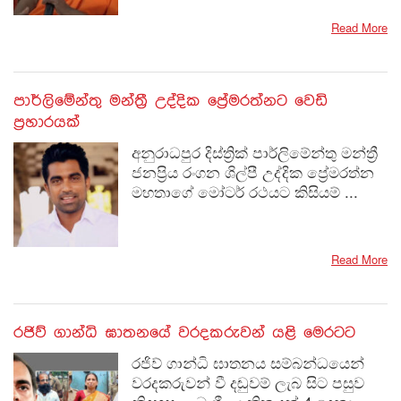
Read More
පාර්ලිමේන්තු මන්ත්‍රී උද්දික ප්‍රේමරත්නට වෙඩි
ප්‍රහාරයක්
අනුරාධපුර දිස්ත්‍රික් පාර්ලිමේන්තු මන්ත්‍රී
ජනප්‍රිය රංගන ශිල්පී උද්දික ප්‍රේමරත්න
මහතාගේ මෝටර් රථයට කිසියම් ...
Read More
රජිව් ගාන්ධි ඝාතනයේ වරදකරුවන් යළි මෙරටට
රජිව් ගාන්ධි ඝාතනය සම්බන්ධයෙන්
වරදකරුවන් වී දඬුවම් ලැබ සිට පසුව