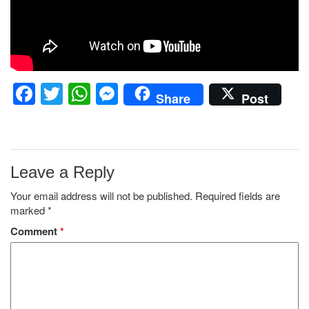
Facebook
Twitter
WhatsApp
Messenger
Share
Post
Leave a Reply
Your email address will not be published.
Required fields are
marked
*
Comment
*