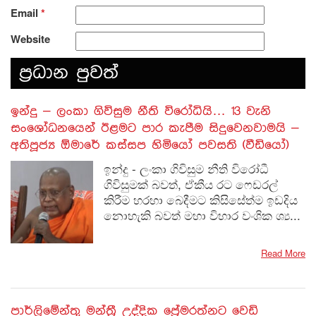
Email
*
Website
ප‍්‍රධාන පුවත්
​ඉන්දු – ලංකා ගිවිසුම නීති විරෝධියි… 13 වැනි
සංශෝධනයෙන් ඊළමට පාර කැපීම සිදුවෙනවාමයි –
අතිපූජ්‍ය ඕමාරේ කස්සප හිමියෝ පවසති (වීඩියෝ)
ඉන්දු - ලංකා ගිවිසුම නීති විරෝධී
ගිවිසුමක් බවත්, ඒකීය රට ෆෙඩරල්
කිරීම හරහා බෙදීමට කිසිසේත්ම ඉඩදිය
නොහැකි බවත් මහා විහාර වංශික ශ්‍ය...
Read More
පාර්ලිමේන්තු මන්ත්‍රී උද්දික ප්‍රේමරත්නට වෙඩි