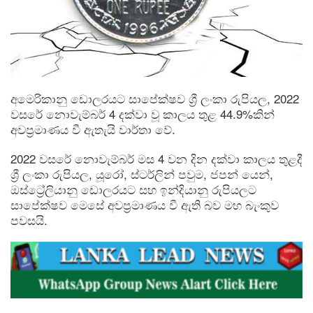
අමෙරිකානු ඩොලරයට සාපේක්ෂව ශ්‍රී ලංකා රුපියල, 2022
වසරේ නොවැම්බර් 4 දක්වා වූ කාලය තුළ 44.9%කින්
අවප්‍රමාණය වී ඇතැයි වාර්තා වේ.
2022 වසරේ නොවැම්බර් මස 4 වන දින දක්වා කාලය තුළදී
ශ්‍රී ලංකා රුපියල, යූරෝ, ස්ටර්ලින් පවුම, ජපන් යෙන්,
ඔස්ට්‍රේලියානු ඩොලරයට සහ ඉන්දියානු රුපියලට
සාපේක්ෂව මෙසේ අවප්‍රමාණය වී ඇති බව මහ බැංකුව
පවසයි.