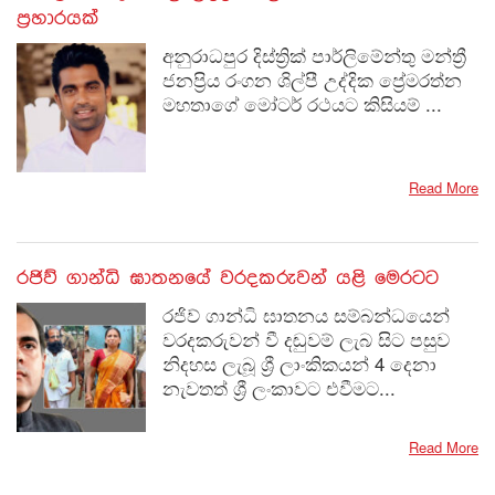
ප්‍රහාරයක්
අනුරාධපුර දිස්ත්‍රික් පාර්ලිමේන්තු මන්ත්‍රී
ජනප්‍රිය රංගන ශිල්පී උද්දික ප්‍රේමරත්න
මහතාගේ මෝටර් රථයට කිසියම් ...
Read More
රජිව් ගාන්ධි ඝාතනයේ වරදකරුවන් යළි මෙරටට
රජිව් ගාන්ධි ඝාතනය සම්බන්ධයෙන්
වරදකරුවන් වී දඬුවම් ලැබ සිට පසුව
නිදහස ලැබූ ශ්‍රී ලාංකිකයන් 4 දෙනා
නැවතත් ශ්‍රී ලංකාවට එවීමට...
Read More