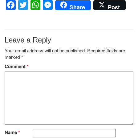
Facebook
Twitter
WhatsApp
Messenger
Share
Post
Leave a Reply
Your email address will not be published.
Required fields are
marked
*
Comment
*
Name
*