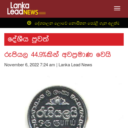
Toggl
‍ දේශපාලන ලොවේ නොසිතන පෙරළි ගැන අලුත්ම තොරතුර
දේශීය පුවත්
රුපියල 44.9%කින් අවප්‍රමාණ වෙයි
November 6, 2022 7:24 am | Lanka Lead News