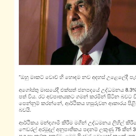
”ඔහු මාකට් වොච් හි හොඳම නව අදහස් උළෙලේදී පැ
අගෝස්තු මාසයේදී එක්සත් ජනපදයේ උද්ධමනය 8.3
පත් විය. රට අවපාතයකට ගමන් කරමින් සිටින බවට වි
පෙන්නුම් කරන්නේ, ආර්ථිකය හසුරුවන ආකාරය පිළිබඳ
බවයි.
ආර්ථිකය මන්දගාමී කිරීම මගින් උද්ධමනය ලිහිල් ක
ෆෙඩරල් අරමුදල් අනුපාතිකය පදනම් ලකුණු 75 කින් 
ප්‍රශංසා කරන අතරම, මෙම පියවර බොහෝ කලක් ගත වී 