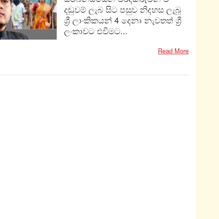
දඬුවම් ලැබ සිට පසුව නිදහස ලැබූ
ශ්‍රී ලාංකිකයන් 4 දෙනා නැවතත් ශ්‍රී
ලංකාවට එවීමට...
Read More