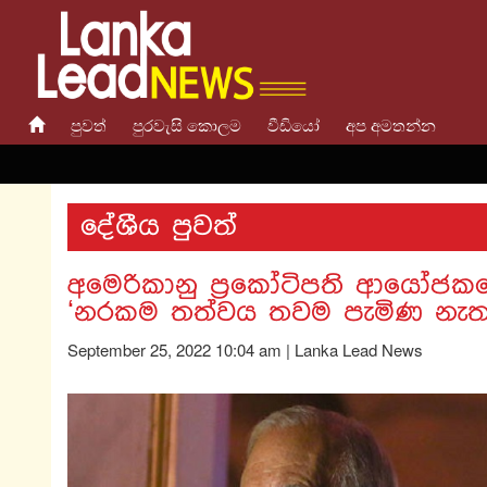
පුවත්
පුරවැසි කොලම
වීඩියෝ
අප අමතන්න
දේශීය පුවත්
අමෙරිකානු ප්‍රකෝටිපති ආයෝජක
‘නරකම තත්වය තවම පැමිණ නැත’
September 25, 2022 10:04 am | Lanka Lead News