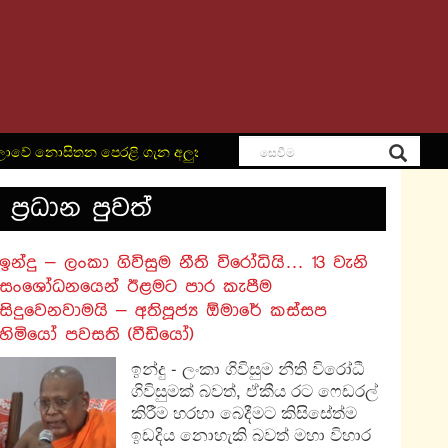
නොසිතන පෙරළි ගැන අලුත්ම තොරතුරු දැනගන්න පිවිසෙන්න – Lanka L
ප‍්‍රධාන පුවත්
​ඉන්දු – ලංකා ගිවිසුම නීති විරෝධියි… 13 වැනි
සංශෝධනයෙන් ඊළමට පාර කැපීම
සිදුවෙනවාමයි – අතිපූජ්‍ය ඕමාරේ කස්සප
හිමියෝ පවසති (වීඩියෝ)
ඉන්දු - ලංකා ගිවිසුම නීති විරෝධී
ගිවිසුමක් බවත්, ඒකීය රට ෆෙඩරල්
කිරීම හරහා බෙදීමට කිසිසේත්ම
ඉඩදිය නොහැකි බවත් මහා විහාර