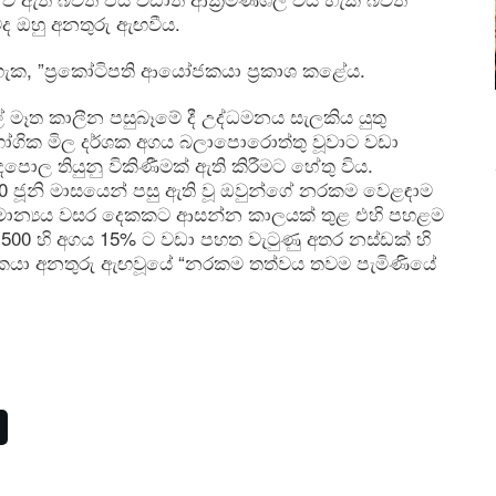
 ඔහු අනතුරු ඇඟවීය.
, ”ප්‍රකෝටිපති ආයෝජකයා ප්‍රකාශ කළේය.
ෑත කාලීන පසුබෑමේ දී උද්ධමනය සැලකිය යුතු
භෝගික මිල දර්ශක අගය බලාපොරොත්තු වූවාට වඩා
ොල තියුනු විකිණීමක් ඇති කිරීමට හේතු විය.
0 ජූනි මාසයෙන් පසු ඇති වූ ඔවුන්ගේ නරකම වෙළඳාම
 සාමාන්‍යය වසර දෙකකට ආසන්න කාලයක් තුළ එහි පහළම
පී 500 හි අගය 15% ට වඩා පහත වැටුණු අතර නස්ඩක් හි
කයා අනතුරු ඇඟවූයේ “නරකම තත්වය තවම පැමිණියේ