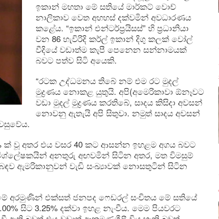
ඉකාන් මහතා මේ සතියේ මාර්කට් වොච්
නාලිකාව වෙත අහහස් දක්වමින් අවධාරණය
කළේය. “ඉකාන් එන්ටර්ප්‍රයිසස්” හි ප්‍රධානියා
වන 86 හැවිරිදි කර්ල් ඉකාන් දිගු කලක් වෝල්
වීදියේ වඩාත්ම කැපී පෙනෙන සන්නාමයක්
බවට පත්ව සිටි අයෙකි.
“රටක උද්ධමනය තිබේ නම් එම රට මුදල්
මුද්‍රණය නොකළ යුතුයි. අපි(අමෙරිකාවා ඕනෑවට
වඩා මුදල් මුද්‍රණය කරතිබේ, සාදය කිසිදා අවසන්
නොවනු ඇතැයි අපි සිතුවා. නමුත් සාදය අවසන්
වසුවේය.
% ක් වූ අතර එය වසර 40 කට ආසන්න ඉහළම අගය බවට
ශ්ලේෂකයින් අනතුරු අඟවමින් සිටින අතර, මත විමසුම්
ව ඇමරිකානුවන් වැඩි සංඛ්‍යාවක් නොසතුටින් සිටින
ිරීමේ අරමුණින් එක්සත් ජනපද ෆෙඩරල් සංචිතය මේ සතියේ
3.00% සිට 3.25% දක්වා ඉහළ නැංවීය. මෙම පියවරට
ඇති බවත් එය වඩාත් ආක්‍රමණශීලී විය හැකි බවත්