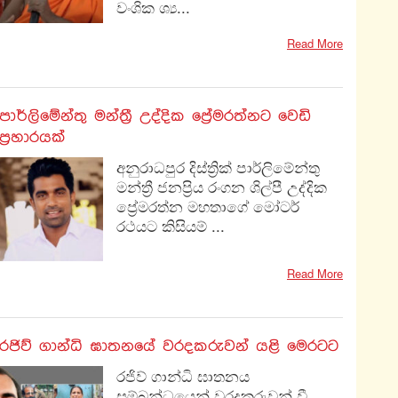
වංශික ශ්‍ය...
Read More
පාර්ලිමේන්තු මන්ත්‍රී උද්දික ප්‍රේමරත්නට වෙඩි
ප්‍රහාරයක්
අනුරාධපුර දිස්ත්‍රික් පාර්ලිමේන්තු
මන්ත්‍රී ජනප්‍රිය රංගන ශිල්පී උද්දික
ප්‍රේමරත්න මහතාගේ මෝටර්
රථයට කිසියම් ...
Read More
රජිව් ගාන්ධි ඝාතනයේ වරදකරුවන් යළි මෙරටට
රජිව් ගාන්ධි ඝාතනය
සම්බන්ධයෙන් වරදකරුවන් වී