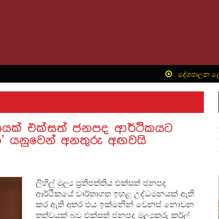
‍ දේශපාලන ලොවේ 
යෙක් එක්සත් ජනපද ආර්ථිකයට
 යනුවෙන් අනතුරු අඟවයි
ලිහිල් මූල්‍ය ප්‍රතිපත්තිය එක්සත් ජනපද
ආර්ථිකයේ වාර්තාගත ඉහළ උද්ධමනයක් ඇති
කර ඇති අතර එය ඉක්මනින් වෙනස් නොවන
තත්වයක් බව එක්සත් ජනපද මූල්‍යකරු කර්ල්