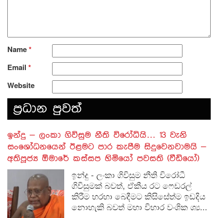
Name
*
Email
*
Website
ප‍්‍රධාන පුවත්
​ඉන්දු – ලංකා ගිවිසුම නීති විරෝධියි… 13 වැනි
සංශෝධනයෙන් ඊළමට පාර කැපීම සිදුවෙනවාමයි –
අතිපූජ්‍ය ඕමාරේ කස්සප හිමියෝ පවසති (වීඩියෝ)
ඉන්දු - ලංකා ගිවිසුම නීති විරෝධී
ගිවිසුමක් බවත්, ඒකීය රට ෆෙඩරල්
කිරීම හරහා බෙදීමට කිසිසේත්ම ඉඩදිය
නොහැකි බවත් මහා විහාර වංශික ශ්‍ය...