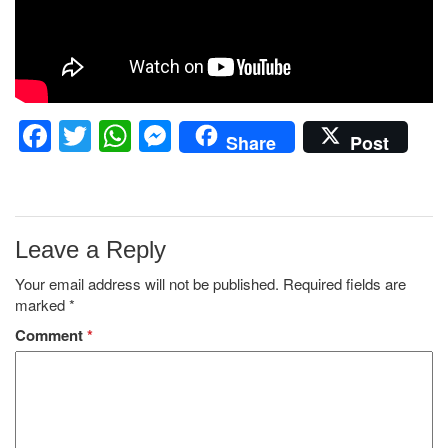
Facebook
Twitter
WhatsApp
Messenger
Share
Post
Leave a Reply
Your email address will not be published.
Required fields are
marked
*
Comment
*