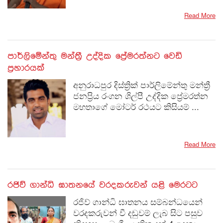
Read More
පාර්ලිමේන්තු මන්ත්‍රී උද්දික ප්‍රේමරත්නට වෙඩි
ප්‍රහාරයක්
අනුරාධපුර දිස්ත්‍රික් පාර්ලිමේන්තු මන්ත්‍රී
ජනප්‍රිය රංගන ශිල්පී උද්දික ප්‍රේමරත්න
මහතාගේ මෝටර් රථයට කිසියම් ...
Read More
රජිව් ගාන්ධි ඝාතනයේ වරදකරුවන් යළි මෙරටට
රජිව් ගාන්ධි ඝාතනය සම්බන්ධයෙන්
වරදකරුවන් වී දඬුවම් ලැබ සිට පසුව