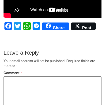
Facebook
Twitter
WhatsApp
Messenger
Share
Post
Leave a Reply
Your email address will not be published.
Required fields are
marked
*
Comment
*