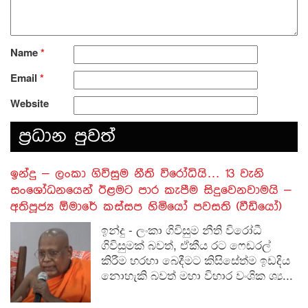
Name
*
Email
*
Website
ප‍්‍රධාන පුවත්
​ඉන්දු – ලංකා ගිවිසුම නීති විරෝධියි… 13 වැනි
සංශෝධනයෙන් ඊළමට පාර කැපීම සිදුවෙනවාමයි –
අතිපූජ්‍ය ඕමාරේ කස්සප හිමියෝ පවසති (වීඩියෝ)
ඉන්දු - ලංකා ගිවිසුම නීති විරෝධී
ගිවිසුමක් බවත්, ඒකීය රට ෆෙඩරල්
කිරීම හරහා බෙදීමට කිසිසේත්ම ඉඩදිය
නොහැකි බවත් මහා විහාර වංශික ශ්‍ය...