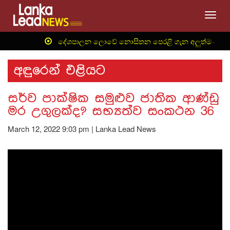
Toggl
‍ දේශපාලන ලොවේ නොසිතන පෙරළි ගැන අලුත්ම තොරතුර
අඳුරෙන් එළියට
සර්ව පාක්ෂික සමුළුව ජාතික ආණ්ඩු
මර උගුලක්ද? සභ්‍යත්ව සංකථන 36
March 12, 2022 9:03 pm | Lanka Lead News