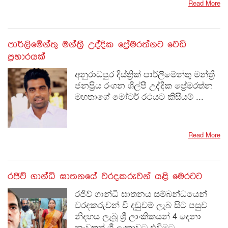
Read More
පාර්ලිමේන්තු මන්ත්‍රී උද්දික ප්‍රේමරත්නට වෙඩි
ප්‍රහාරයක්
අනුරාධපුර දිස්ත්‍රික් පාර්ලිමේන්තු මන්ත්‍රී
ජනප්‍රිය රංගන ශිල්පී උද්දික ප්‍රේමරත්න
මහතාගේ මෝටර් රථයට කිසියම් ...
Read More
රජිව් ගාන්ධි ඝාතනයේ වරදකරුවන් යළි මෙරටට
රජිව් ගාන්ධි ඝාතනය සම්බන්ධයෙන්
වරදකරුවන් වී දඬුවම් ලැබ සිට පසුව
නිදහස ලැබූ ශ්‍රී ලාංකිකයන් 4 දෙනා
නැවතත් ශ්‍රී ලංකාවට එවීමට...