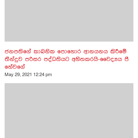
ජනපතිගේ කාබනික පොහොර ආනයනය කිරීමේ
තීන්දුව පරිසර පද්ධතියට අහිතකරයි-වෛද්‍යය පී
හේවගේ
May 29, 2021 12:24 pm