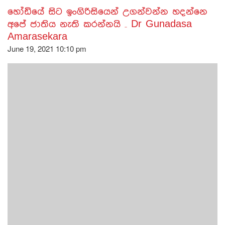
හෝඩියේ සිට ඉංගිරිසියෙන් උගන්වන්න හදන්නෙ
අපේ ජාතිය නැති කරන්නයි _ Dr Gunadasa
Amarasekara
June 19, 2021 10:10 pm