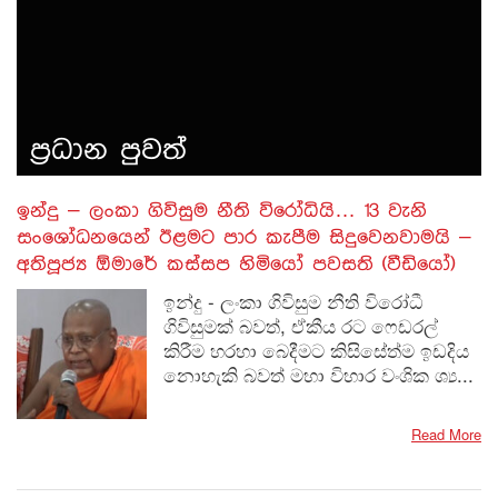
1
4
5
7
8
44
6
« Previous
Next »
…
…
ප‍්‍රධාන පුවත්
​ඉන්දු – ලංකා ගිවිසුම නීති විරෝධියි… 13 වැනි
සංශෝධනයෙන් ඊළමට පාර කැපීම සිදුවෙනවාමයි –
අතිපූජ්‍ය ඕමාරේ කස්සප හිමියෝ පවසති (වීඩියෝ)
ඉන්දු - ලංකා ගිවිසුම නීති විරෝධී
ගිවිසුමක් බවත්, ඒකීය රට ෆෙඩරල්
කිරීම හරහා බෙදීමට කිසිසේත්ම ඉඩදිය
නොහැකි බවත් මහා විහාර වංශික ශ්‍ය...
Read More