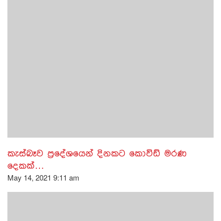
කැස්බෑව ප්‍රදේශයෙන් දිනකට කොවිඩ් මරණ
දෙකක්…
May 14, 2021 9:11 am