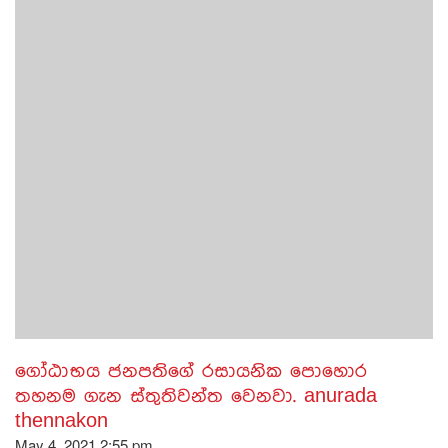
ගෝඨාභය ජනපතිගේ රසායනික පොහොර
තහනම ගැන ස්තුතිවන්ත වෙනවා. anurada
thennakon
May 4, 2021 2:55 pm