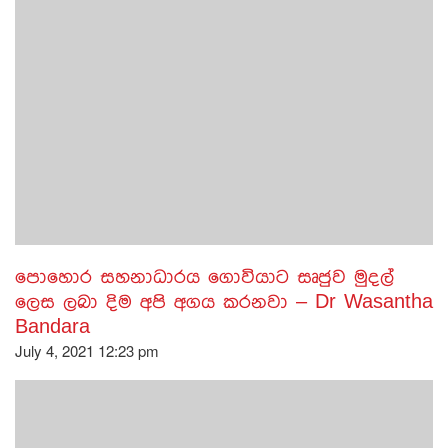
පොහොර සහනාධාරය ගොවියාට සෘජුව මුදල්
ලෙස ලබා දිම අපි අගය කරනවා – Dr Wasantha
Bandara
July 4, 2021 12:23 pm