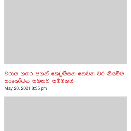
වරාය නගර පනත් කෙටුම්පත තෙවන වර කියවීම
සංශෝධන සහිතව සම්මතයි
May 20, 2021 8:35 pm