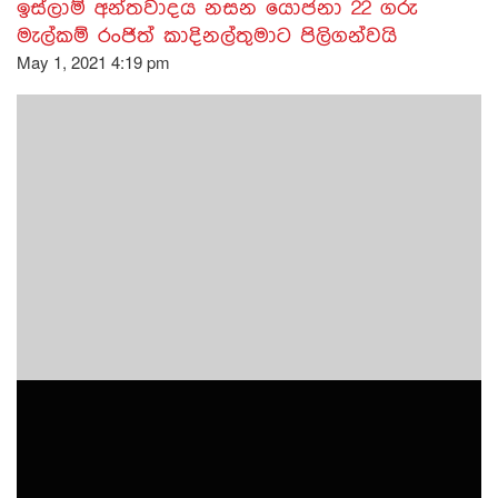
ඉස්ලාම් අන්තවාදය නසන යොජනා 22 ගරු
මැල්කම් රංජිත් කාදිනල්තුමාට පිලිගන්වයි
May 1, 2021 4:19 pm