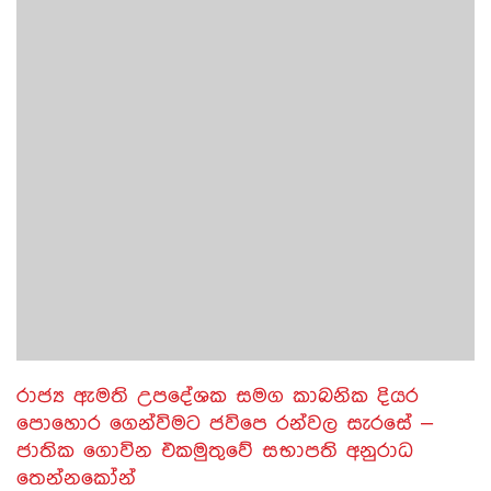
රාජ්‍ය ඇමති උපදේශක සමග කාබනික දියර
පොහොර ගෙන්විමට ජවිපෙ රන්වල සැරසේ –
ජාතික ගොවින එකමුතුවේ සභාපති අනුරාධ
තෙන්නකෝන්