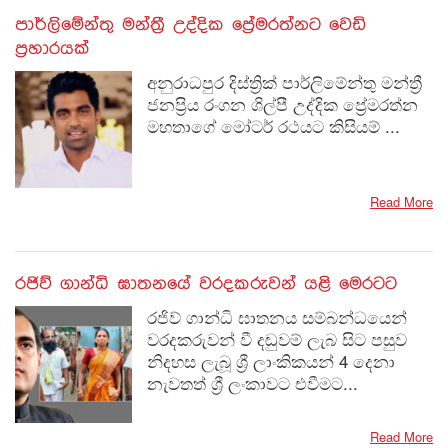
පාර්ලිමේන්තු මන්ත්‍රී උද්දික ප්‍රේමරත්නට වෙඩි
ප්‍රහාරයක්
අනුරාධපුර දිස්ත්‍රික් පාර්ලිමේන්තු මන්ත්‍රී
ජනප්‍රිය රංගන ශිල්පී උද්දික ප්‍රේමරත්න
මහතාගේ මෝටර් රථයට කිසියම් ...
Read More
රජිව් ගාන්ධි ඝාතනයේ වරදකරුවන් යළි මෙරටට
රජිව් ගාන්ධි ඝාතනය සම්බන්ධයෙන්
වරදකරුවන් වී දඬුවම් ලැබ සිට පසුව
නිදහස ලැබූ ශ්‍රී ලාංකිකයන් 4 දෙනා
නැවතත් ශ්‍රී ලංකාවට එවීමට...
Read More