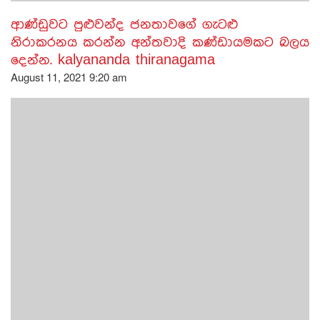
ආණ්ඩුවට පුළුවන්ද ජනතාවගේ ගැටළු
නිරාකරනය කරන්න අන්තවාදි කණ්ඩායමකට බලය
දෙන්න. kalyananda thiranagama
August 11, 2021 9:20 am