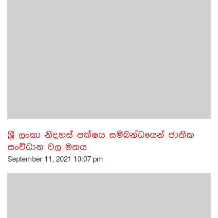
ශ්‍රී ලංකා නිදහස් පක්ෂය සම්බන්ධයෙන් ජාතික
සංවිධාන වල මතය
September 11, 2021 10:07 pm