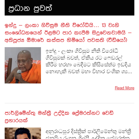
ප‍්‍රධාන පුවත්
​ඉන්දු – ලංකා ගිවිසුම නීති විරෝධියි… 13 වැනි
සංශෝධනයෙන් ඊළමට පාර කැපීම සිදුවෙනවාමයි –
අතිපූජ්‍ය ඕමාරේ කස්සප හිමියෝ පවසති (වීඩියෝ)
ඉන්දු - ලංකා ගිවිසුම නීති විරෝධී
ගිවිසුමක් බවත්, ඒකීය රට ෆෙඩරල්
කිරීම හරහා බෙදීමට කිසිසේත්ම ඉඩදිය
නොහැකි බවත් මහා විහාර වංශික ශ්‍ය...
Read More
පාර්ලිමේන්තු මන්ත්‍රී උද්දික ප්‍රේමරත්නට වෙඩි
ප්‍රහාරයක්
අනුරාධපුර දිස්ත්‍රික් පාර්ලිමේන්තු මන්ත්‍රී
ජනප්‍රිය රංගන ශිල්පී උද්දික ප්‍රේමරත්න