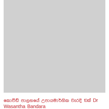
කොවිඩ් පාලනයේ උපායමාර්ගික වැරදි 10ක් Dr
Wasantha Bandara