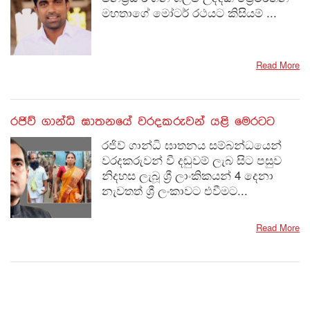
මහතාගේ මෝටර් රථයට කිසියම් ...
Read More
රජිව් ගාන්ධි ඝාතනයේ වරදකරුවන් යළි මෙරටට
රජිව් ගාන්ධි ඝාතනය සම්බන්ධයෙන්
වරදකරුවන් වී දඬුවම් ලැබ සිට පසුව
නිදහස ලැබූ ශ්‍රී ලාංකිකයන් 4 දෙනා
නැවතත් ශ්‍රී ලංකාවට එවීමට...
Read More