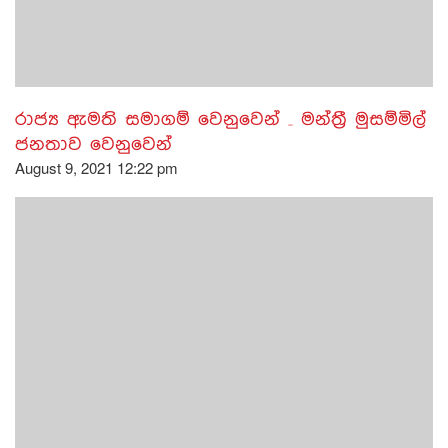
රාජ්‍ය ඇමති සමාගම් වෙනුවෙන් _ මන්ත්‍රී මුසම්මිල්
ජනතාව වෙනුවෙන්
August 9, 2021 12:22 pm