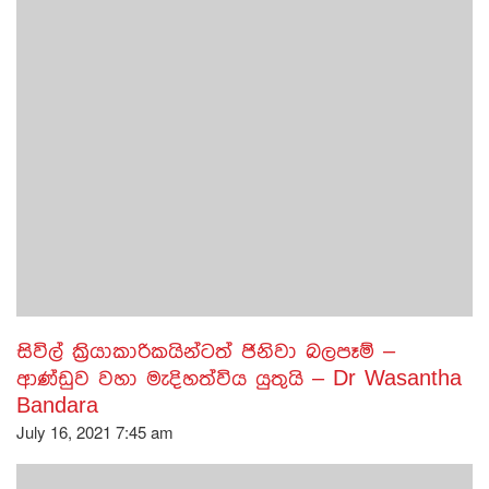
සිවිල් ක්‍රියාකාරිකයින්ටත් ජිනිවා බලපෑම් –
ආණ්ඩුව වහා මැදිහත්විය යුතුයි – Dr Wasantha
Bandara
July 16, 2021 7:45 am