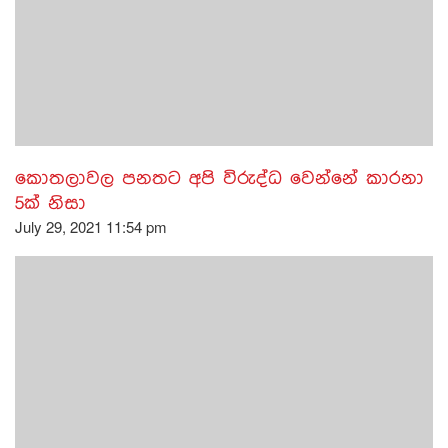
කොතලාවල පනතට අපි විරුද්ධ වෙන්නේ කාරනා
5ක් නිසා
July 29, 2021 11:54 pm