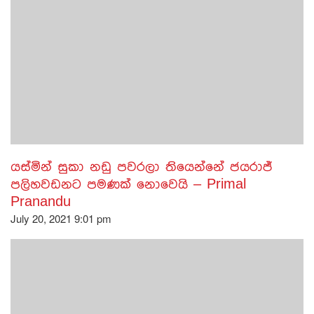
යස්මින් සුකා නඩු පවරලා තියෙන්නේ ජයරාජ්
පලිහවඩනට පමණක් නොවෙයි – Primal
Pranandu
July 20, 2021 9:01 pm