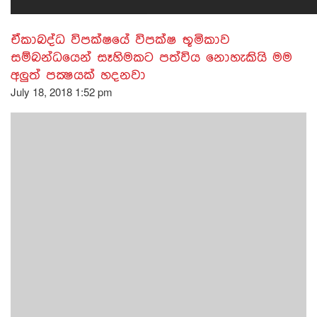
ඒකාබද්ධ විපක්ෂයේ විපක්ෂ භූමිකාව
සම්බන්ධයෙන් සෑහිමකට පත්විය නොහැකියි මම
අලුත් පක්‍ෂයක් හදනවා
July 18, 2018 1:52 pm