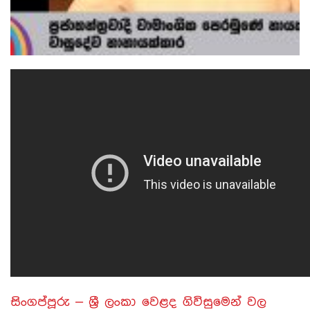
සිංගප්පූරු – ශ්‍රී ලංකා වෙළද ගිවිසුමෙන් වල