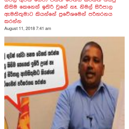
කිසිම කෙනෙක් ඉතිරි වුනේ නෑ. නිමල් සිරිපාල
ඇමතිතුමාට කියන්නේ ප්‍රවේශමෙන් පරිහරනය
කරන්න
August 11, 2018 7:41 am