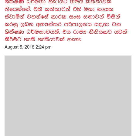
ශික්ෂණ ධර්මතා හැටියට තමයි කතිකාවක්
තියෙන්නේ. එකී කතිකාවත් එහි මහා නායක
ස්වාමින් වහන්සේ කාරක සංඝ සභාවන් විසින්
කරනු ලබන අභ්‍යන්තර පරිපාලනය සඳහා වන
ශික්ෂණ ධර්මතාවයක්. එය රාජ්‍ය නීතියකට යටත්
කිරීමට හැකි හැකියාවක් නැහැ.
August 5, 2018 2:24 pm