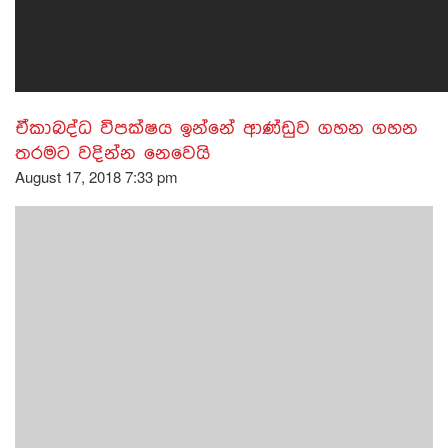
ඒකාබද්ධ විපක්ෂය ඉන්නේ ආණ්ඩුව ගහන ගහන
තරමට වදින්න නෙවෙයි
August 17, 2018 7:33 pm