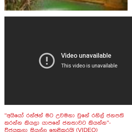
‘‘අයියෝ රන්ඡන් මට උවමනා වුනේ රනිල් ජනපති
කරන්න කියලා යාපනේ ජනතාවට කියන්න‘‘-
විජයකලා සියල්ල හෙළිකරයි! (VIDEO)