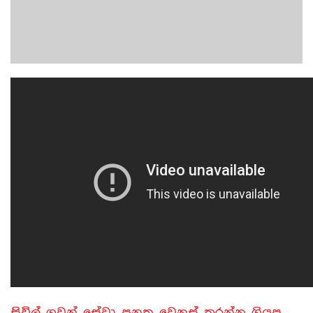
සිවිල් ගුවන් සේවා පනත වෙනස් කරන්න ගියපු