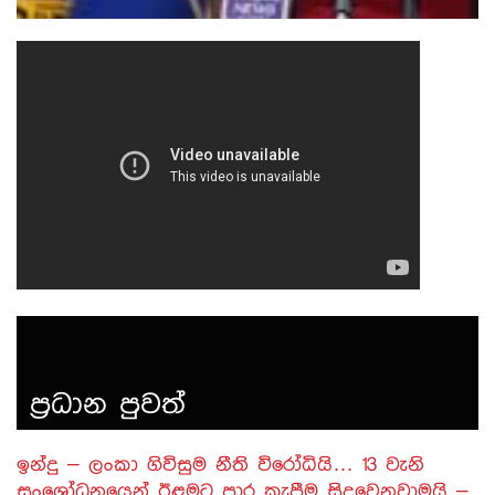
1
40
41
43
44
42
« Previous
Next »
…
ප‍්‍රධාන පුවත්
​ඉන්දු – ලංකා ගිවිසුම නීති විරෝධියි… 13 වැනි
සංශෝධනයෙන් ඊළමට පාර කැපීම සිදුවෙනවාමයි –