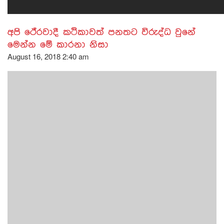
අපි ථේරවාදී කථිකාවත් පනතට විරුද්ධ වුනේ
මෙන්න මේ කාරනා නිසා
August 16, 2018 2:40 am