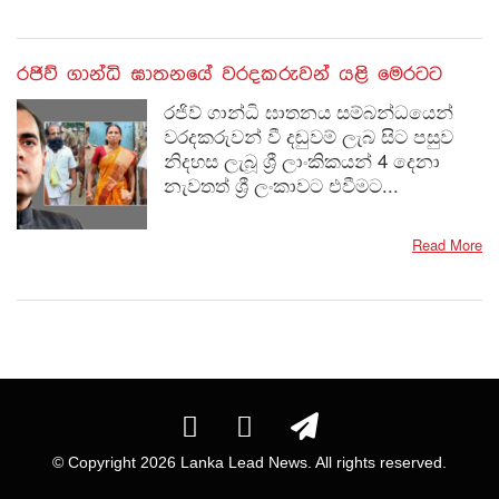
රජිව් ගාන්ධි ඝාතනයේ වරදකරුවන් යළි මෙරටට
රජිව් ගාන්ධි ඝාතනය සම්බන්ධයෙන්
වරදකරුවන් වී දඬුවම් ලැබ සිට පසුව
නිදහස ලැබූ ශ්‍රී ලාංකිකයන් 4 දෙනා
නැවතත් ශ්‍රී ලංකාවට එවීමට...
Read More
© Copyright
2026 Lanka Lead News. All rights reserved.