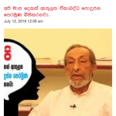
අපි මාස දෙකක් ඇතුලත ඒකාබද්ධ පොදුජන
පෙරමුණ බිහිකරනවා.
July 12, 2018 12:06 am