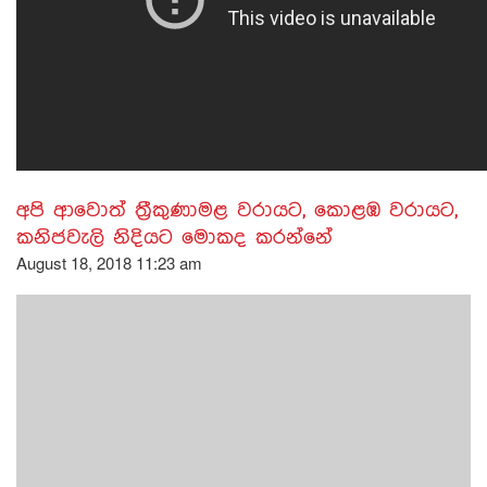
අපි ආවොත් ත්‍රීකුණාමළ වරායට, කොළඹ වරායට,
කනිජවැලි නිදියට මොකද කරන්නේ
August 18, 2018 11:23 am