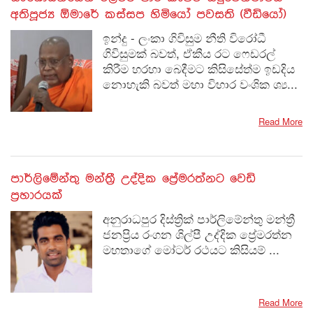
අතිපූජ්‍ය ඕමාරේ කස්සප හිමියෝ පවසති (වීඩියෝ)
ඉන්දු - ලංකා ගිවිසුම නීති විරෝධී
ගිවිසුමක් බවත්, ඒකීය රට ෆෙඩරල්
කිරීම හරහා බෙදීමට කිසිසේත්ම ඉඩදිය
නොහැකි බවත් මහා විහාර වංශික ශ්‍ය...
Read More
පාර්ලිමේන්තු මන්ත්‍රී උද්දික ප්‍රේමරත්නට වෙඩි
ප්‍රහාරයක්
අනුරාධපුර දිස්ත්‍රික් පාර්ලිමේන්තු මන්ත්‍රී
ජනප්‍රිය රංගන ශිල්පී උද්දික ප්‍රේමරත්න
මහතාගේ මෝටර් රථයට කිසියම් ...
Read More